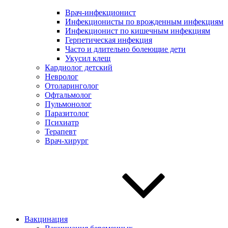
Врач-инфекционист
Инфекционисты по врожденным инфекциям
Инфекционист по кишечным инфекциям
Герпетическая инфекция
Часто и длительно болеющие дети
Укусил клещ
Кардиолог детский
Невролог
Отоларинголог
Офтальмолог
Пульмонолог
Паразитолог
Психиатр
Терапевт
Врач-хирург
Вакцинация