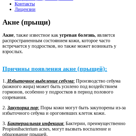
Контакты
Лицензии
Акне (прыщи)
Акне
, также известное как
угревая болезнь
, является
распространенным состоянием кожи, которое часто
встречается у подростков, но также может возникать у
взрослых.
Причины появления акне (прыщей):
1.
Избыточное выделение себума
:
Производство себума
(кожного жира) может быть усилено под воздействием
гормонов, особенно у подростков в период полового
созревания.
2.
Закупорка пор
:
Поры кожи могут быть закупорены из-за
избыточного себума и ороговевших клеток кожи.
3.
Бактериальная инфекция
:
Бактерии, преимущественно
Propionibacterium acnes, могут вызвать воспаление и
образование прыщей.