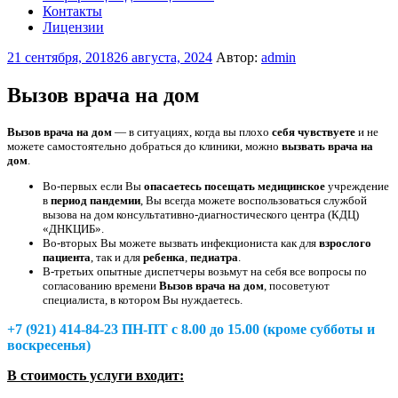
Контакты
Лицензии
Опубликовано
21 сентября, 2018
26 августа, 2024
Автор:
admin
Вызов врача на дом
Вызов врача на дом
— в ситуациях, когда вы плохо
себя чувствуете
и не
можете самостоятельно добраться до клиники, можно
вызвать врача на
дом
.
Во-первых если Вы
опасаетесь посещать медицинское
учреждение
в
период пандемии
, Вы всегда можете воспользоваться службой
вызова на дом консультативно-диагностического центра (КДЦ)
«ДНКЦИБ».
Во-вторых Вы можете вызвать инфекциониста как для
взрослого
пациента
, так и для
ребенка
,
педиатра
.
В-третьих опытные диспетчеры возьмут на себя все вопросы по
согласованию времени
Вызов врача на дом
, посоветуют
специалиста, в котором Вы нуждаетесь.
+7 (921) 414-84-23 ПН-ПТ с 8.00 до 15.00 (кроме субботы и
воскресенья)
В стоимость услуги входит: