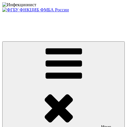
Перейти
к
содержимому
Консультативно-диагностический центр ФГБУ ФНКЦИБ
ФМБА РОССИИ +7(812) 670-01-11
Приглашаем на платные консультации детей и взрослых
Меню