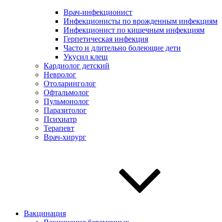
Врач-инфекционист
Инфекционисты по врожденным инфекциям
Инфекционист по кишечным инфекциям
Герпетическая инфекция
Часто и длительно болеющие дети
Укусил клещ
Кардиолог детский
Невролог
Отоларинголог
Офтальмолог
Пульмонолог
Паразитолог
Психиатр
Терапевт
Врач-хирург
Вакцинация