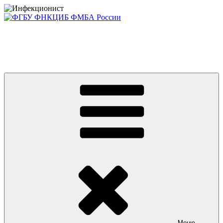
Перейти
к
содержимому
Консультативно-диагностический центр ФГБУ ФНКЦИБ
ФМБА РОССИИ +7(812) 670-01-11
Приглашаем на платные консультации детей и взрослых
Меню