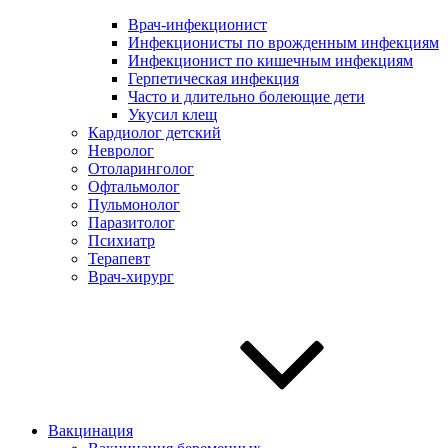
Врач-инфекционист
Инфекционисты по врожденным инфекциям
Инфекционист по кишечным инфекциям
Герпетическая инфекция
Часто и длительно болеющие дети
Укусил клещ
Кардиолог детский
Невролог
Отоларинголог
Офтальмолог
Пульмонолог
Паразитолог
Психиатр
Терапевт
Врач-хирург
Вакцинация