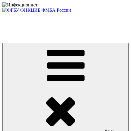
Перейти
к
содержимому
Консультативно-диагностический центр ФГБУ ФНКЦИБ
ФМБА РОССИИ +7(812) 670-01-11
Приглашаем на платные консультации детей и взрослых
Меню