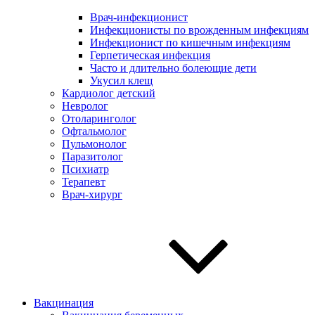
Врач-инфекционист
Инфекционисты по врожденным инфекциям
Инфекционист по кишечным инфекциям
Герпетическая инфекция
Часто и длительно болеющие дети
Укусил клещ
Кардиолог детский
Невролог
Отоларинголог
Офтальмолог
Пульмонолог
Паразитолог
Психиатр
Терапевт
Врач-хирург
Вакцинация