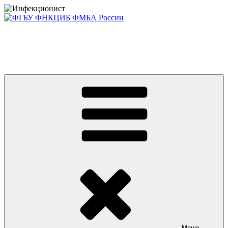
Перейти
к
содержимому
Консультативно-диагностический центр ФГБУ ФНКЦИБ
ФМБА РОССИИ +7(812) 670-01-11
Приглашаем на платные консультации детей и взрослых
Меню