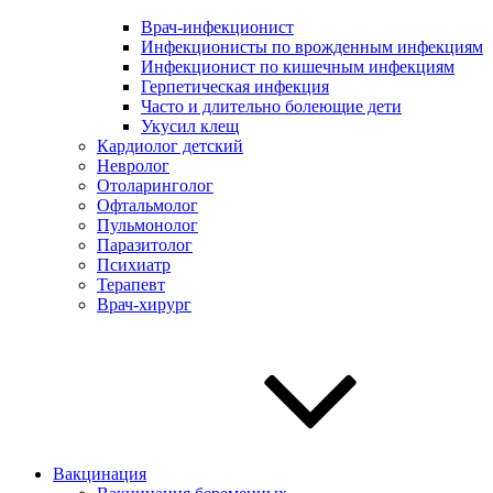
Врач-инфекционист
Инфекционисты по врожденным инфекциям
Инфекционист по кишечным инфекциям
Герпетическая инфекция
Часто и длительно болеющие дети
Укусил клещ
Кардиолог детский
Невролог
Отоларинголог
Офтальмолог
Пульмонолог
Паразитолог
Психиатр
Терапевт
Врач-хирург
Вакцинация