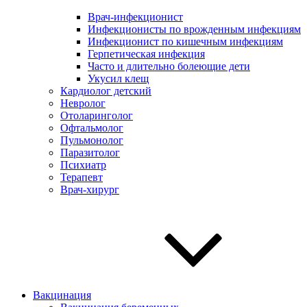
Врач-инфекционист
Инфекционисты по врожденным инфекциям
Инфекционист по кишечным инфекциям
Герпетическая инфекция
Часто и длительно болеющие дети
Укусил клещ
Кардиолог детский
Невролог
Отоларинголог
Офтальмолог
Пульмонолог
Паразитолог
Психиатр
Терапевт
Врач-хирург
Вакцинация