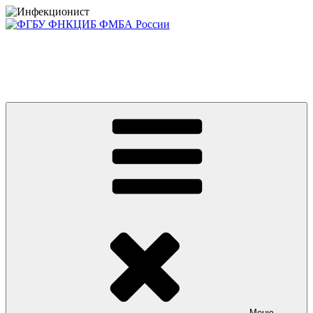
Перейти
к
содержимому
Консультативно-диагностический центр ФГБУ ФНКЦИБ
ФМБА РОССИИ +7(812) 670-01-11
Приглашаем на платные консультации детей и взрослых
Меню