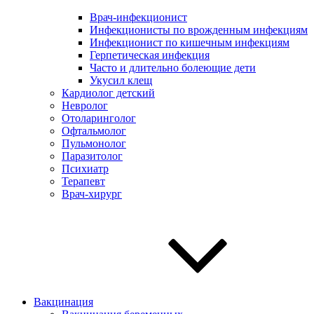
Врач-инфекционист
Инфекционисты по врожденным инфекциям
Инфекционист по кишечным инфекциям
Герпетическая инфекция
Часто и длительно болеющие дети
Укусил клещ
Кардиолог детский
Невролог
Отоларинголог
Офтальмолог
Пульмонолог
Паразитолог
Психиатр
Терапевт
Врач-хирург
Вакцинация