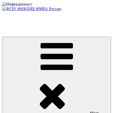
Перейти
к
содержимому
Консультативно-диагностический центр ФГБУ ФНКЦИБ
ФМБА РОССИИ +7(812) 670-01-11
Приглашаем на платные консультации детей и взрослых
Меню