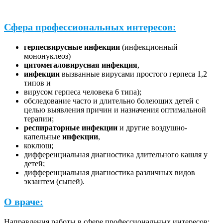
Сфера профессиональных интересов:
герпесвирусные инфекции
(инфекционный
мононуклеоз)
цитомегаловирусная инфекция
,
инфекции
вызванные вирусами простого герпеса 1,2
типов и
вирусом герпеса человека 6 типа);
обследование часто и длительно болеющих детей с
целью выявления причин и назначения оптимальной
терапии;
респираторные инфекции
и другие воздушно-
капельные
инфекции
,
коклюш;
дифференциальная диагностика длительного кашля у
детей;
дифференциальная диагностика различных видов
экзантем (сыпей).
О враче:
Направления работы в сфере профессиональных интересов: