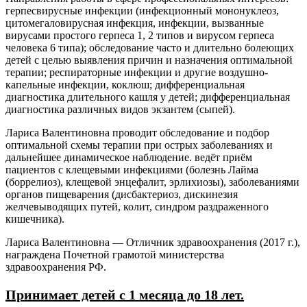
герпесвирусные инфекции (инфекционный мононуклеоз,
цитомегаловирусная инфекция, инфекции, вызванные
вирусами простого герпеса 1, 2 типов и вирусом герпеса
человека 6 типа); обследование часто и длительно болеющих
детей с целью выявления причин и назначения оптимальной
терапии; респираторные инфекции и другие воздушно-
капельные инфекции, коклюш; дифференциальная
диагностика длительного кашля у детей; дифференциальная
диагностика различных видов экзантем (сыпей).
Лариса Валентиновна проводит обследование и подбор
оптимальной схемы терапии при острых заболеваниях и
дальнейшее динамическое наблюдение. ведёт приём
пациентов с клещевыми инфекциями (болезнь Лайма
(боррелиоз), клещевой энцефалит, эрлихиозы), заболеваниями
органов пищеварения (дисбактериоз, дискинезия
желчевыводящих путей, колит, синдром раздраженного
кишечника).
Лариса Валентиновна — Отличник здравоохранения (2017 г.),
награждена Почетной грамотой министерства
здравоохранения РФ.
Принимает детей с 1 месяца до 18 лет.