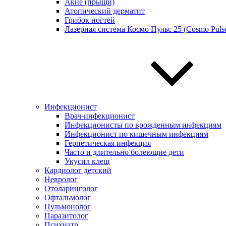
Акне (прыщи)
Атопический дерматит
Грибок ногтей
Лазерная система Космо Пульс 25 (Cosmo Pulse
Инфекционист
Врач-инфекционист
Инфекционисты по врожденным инфекциям
Инфекционист по кишечным инфекциям
Герпетическая инфекция
Часто и длительно болеющие дети
Укусил клещ
Кардиолог детский
Невролог
Отоларинголог
Офтальмолог
Пульмонолог
Паразитолог
Психиатр