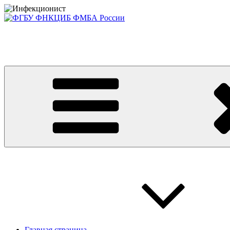
Перейти
к
содержимому
Консультативно-диагностический центр ФГБУ ФНКЦИБ ФМБА
Приглашаем на платные консультации детей и взрослых
Главная страница