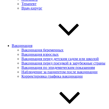
Терапевт
Врач-хирург
Вакцинация
Вакцинация беременных
Вакцинация взрослых
Вакцинация перед детским садом или школой
Вакцинация перед поездкой в зарубежные страны
Вакцинация по эпидемическим показаниям
Наблюдение за пациентом после вакцинации
Корректировка графика вакцинации