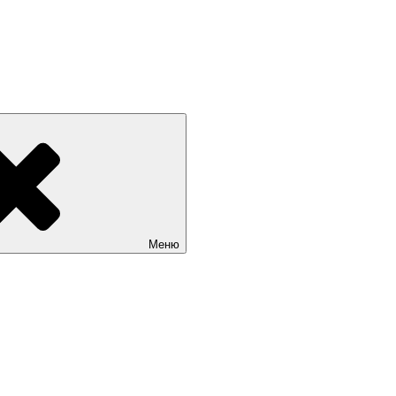
 РОССИИ +7(812) 670-01-11
Меню