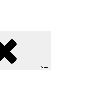
 РОССИИ +7(812) 670-01-11
Меню