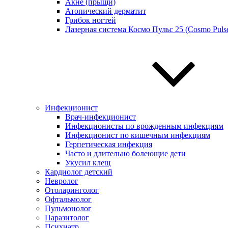
Акне (прыщи)
Атопический дерматит
Грибок ногтей
Лазерная система Космо Пульс 25 (Cosmo Pulse
Инфекционист
Врач-инфекционист
Инфекционисты по врожденным инфекциям
Инфекционист по кишечным инфекциям
Герпетическая инфекция
Часто и длительно болеющие дети
Укусил клещ
Кардиолог детский
Невролог
Отоларинголог
Офтальмолог
Пульмонолог
Паразитолог
Психиатр