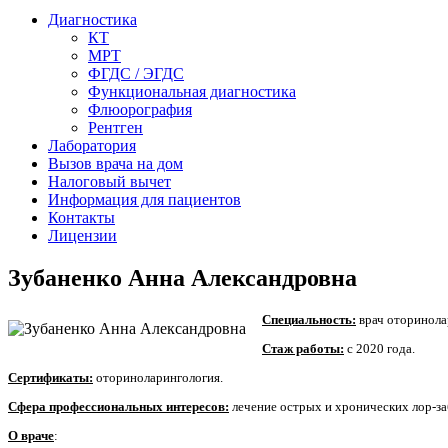
Диагностика
КТ
МРТ
ФГДС / ЭГДС
Функциональная диагностика
Флюорография
Рентген
Лаборатория
Вызов врача на дом
Налоговый вычет
Информация для пациентов
Контакты
Лицензии
Зубаненко Анна Александровна
Специальность:
врач оторинола
Стаж работы:
с 2020 года.
Сертификаты:
оториноларингология.
Сфера профессиональных интересов:
лечение острых и хронических лор-за
О враче
: