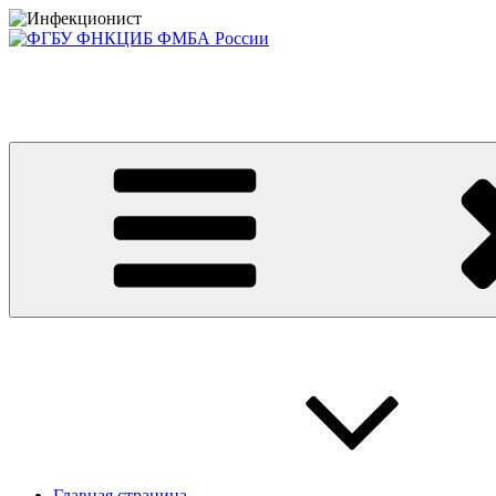
Перейти
к
содержимому
Консультативно-диагностический центр ФГБУ ФНКЦИБ ФМБА
Приглашаем на платные консультации детей и взрослых
Главная страница