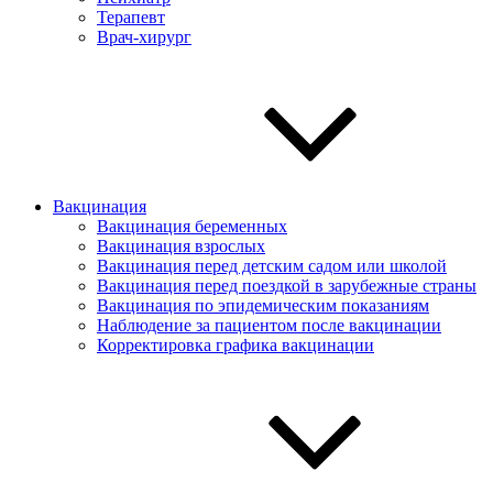
Терапевт
Врач-хирург
Вакцинация
Вакцинация беременных
Вакцинация взрослых
Вакцинация перед детским садом или школой
Вакцинация перед поездкой в зарубежные страны
Вакцинация по эпидемическим показаниям
Наблюдение за пациентом после вакцинации
Корректировка графика вакцинации