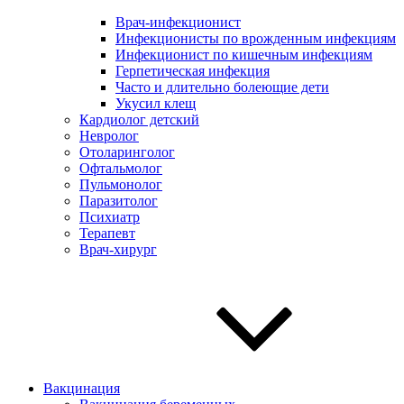
Врач-инфекционист
Инфекционисты по врожденным инфекциям
Инфекционист по кишечным инфекциям
Герпетическая инфекция
Часто и длительно болеющие дети
Укусил клещ
Кардиолог детский
Невролог
Отоларинголог
Офтальмолог
Пульмонолог
Паразитолог
Психиатр
Терапевт
Врач-хирург
Вакцинация