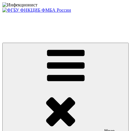
Перейти
к
содержимому
Консультативно-диагностический центр ФГБУ ФНКЦИБ
ФМБА РОССИИ +7(812) 670-01-11
Приглашаем на платные консультации детей и взрослых
Меню