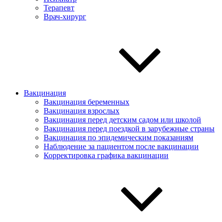
Терапевт
Врач-хирург
Вакцинация
Вакцинация беременных
Вакцинация взрослых
Вакцинация перед детским садом или школой
Вакцинация перед поездкой в зарубежные страны
Вакцинация по эпидемическим показаниям
Наблюдение за пациентом после вакцинации
Корректировка графика вакцинации