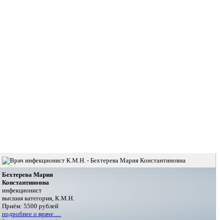
Бехтерева Мария
Константиновна
инфекционист
высшая категория, К.М.Н.
Приём: 5500 рублей
подробнее о враче
….