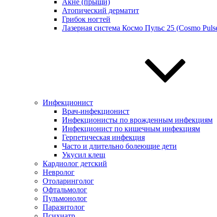
Акне (прыщи)
Атопический дерматит
Грибок ногтей
Лазерная система Космо Пульс 25 (Cosmo Pulse
Инфекционист
Врач-инфекционист
Инфекционисты по врожденным инфекциям
Инфекционист по кишечным инфекциям
Герпетическая инфекция
Часто и длительно болеющие дети
Укусил клещ
Кардиолог детский
Невролог
Отоларинголог
Офтальмолог
Пульмонолог
Паразитолог
Психиатр