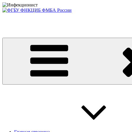
Перейти
к
содержимому
Консультативно-диагностический центр ФГБУ ФНКЦИБ ФМБА
Приглашаем на платные консультации детей и взрослых
Главная страница