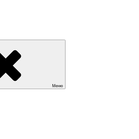
 РОССИИ +7(812) 670-01-11
Меню