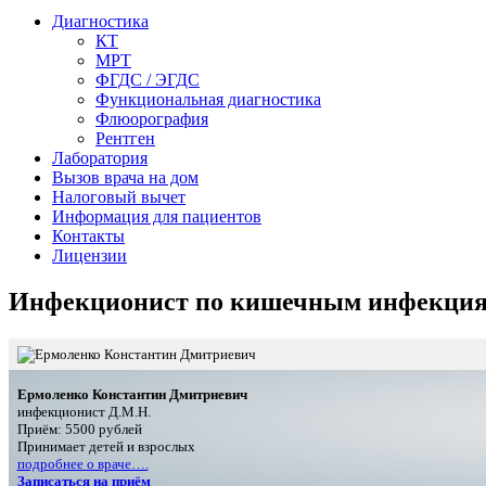
Диагностика
КТ
МРТ
ФГДС / ЭГДС
Функциональная диагностика
Флюорография
Рентген
Лаборатория
Вызов врача на дом
Налоговый вычет
Информация для пациентов
Контакты
Лицензии
Инфекционист по кишечным инфекци
Ермоленко Константин Дмитриевич
инфекционист Д.М.Н.
Приём: 5500 рублей
Принимает детей и взрослых
подробнее о враче….
Записаться на приём