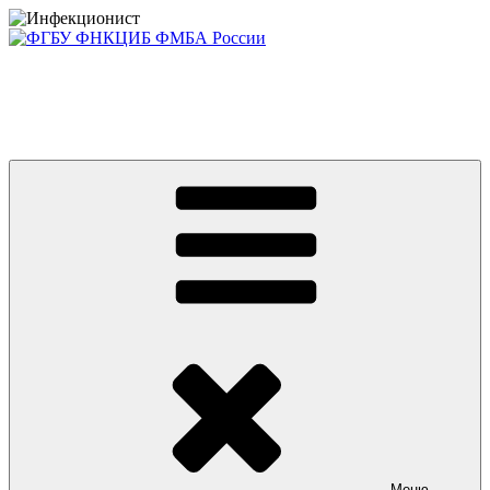
Перейти
к
содержимому
Консультативно-диагностический центр ФГБУ ФНКЦИБ
ФМБА РОССИИ +7(812) 670-01-11
Приглашаем на платные консультации детей и взрослых
Меню