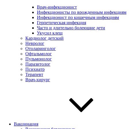
Врач-инфекционист
Инфекционисты по врожденным инфекциям
Инфекционист по кишечным инфекциям
Герпетическая инфекция
Часто и длительно болеющие дети
Укусил клещ
Кардиолог детский
Невролог
Отоларинголог
Офтальмолог
Пульмонолог
Паразитолог
Психиатр
Терапевт
Врач-хирург
Вакцинация