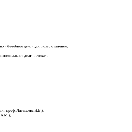
ию «Лечебное дело», диплом с отличием;
нкциональная диагностика».
н., проф. Латышева Н.В.);
 А.М.);