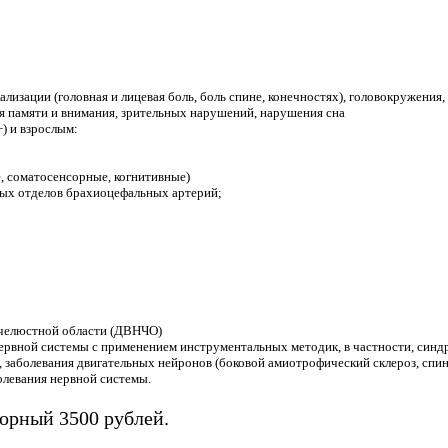
изации (головная и лицевая боль, боль спине, конечностях), головокружения,
 памяти и внимания, зрительных нарушений, нарушения сна
) и взрослым:
, соматосенсорные, когнитивные)
ных отделов брахиоцефальных артерий;
ечелюстной области (ДВНЧО)
рвной системы с применением инструментальных методик, в частности, синдр
т, заболевания двигательных нейронов (боковой амиотрофический склероз, сп
олевания нервной системы.
орный 3500 рублей.