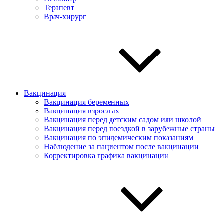
Терапевт
Врач-хирург
Вакцинация
Вакцинация беременных
Вакцинация взрослых
Вакцинация перед детским садом или школой
Вакцинация перед поездкой в зарубежные страны
Вакцинация по эпидемическим показаниям
Наблюдение за пациентом после вакцинации
Корректировка графика вакцинации