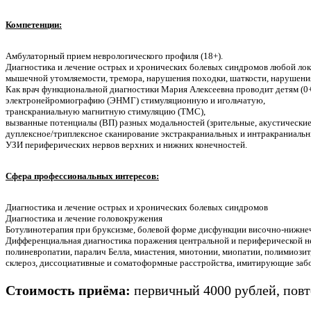
Компетенции:
Амбулаторный прием неврологического профиля (18+).
Диагностика и лечение острых и хронических болевых синдромов любой локал
мышечной утомляемости, тремора, нарушения походки, шаткости, нарушения
Как врач функциональной диагностики Мария Алексеевна проводит детям (0+
электронейромиографию (ЭНМГ) стимуляционную и игольчатую,
транскраниальную магнитную стимуляцию (ТМС),
вызванные потенциалы (ВП) разных модальностей (зрительные, акустические
дуплексное/триплексное сканирование экстракраниальных и интракраниаль
УЗИ периферических нервов верхних и нижних конечностей.
Сфера профессиональных интересов
:
Диагностика и лечение острых и хронических болевых синдромов
Диагностика и лечение головокружения
Ботулинотерапия при бруксизме, болевой форме дисфункции височно-нижн
Дифференциальная диагностика поражения центральной и периферической не
полиневропатии, паралич Белла, миастения, миотонии, миопатии, полимиози
склероз, диссоциативные и соматоформные расстройства, имитирующие заб
Стоимость приёма:
первичный 4000 рублей, повт