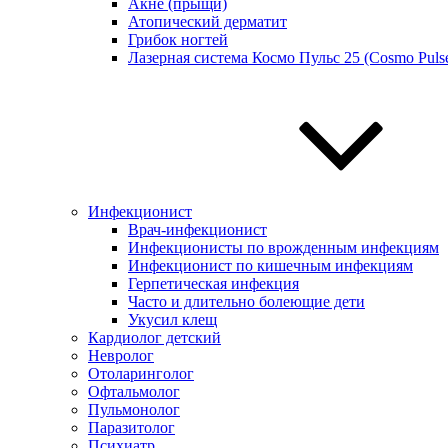
Акне (прыщи)
Атопический дерматит
Грибок ногтей
Лазерная система Космо Пульс 25 (Cosmo Pulse
Инфекционист
Врач-инфекционист
Инфекционисты по врожденным инфекциям
Инфекционист по кишечным инфекциям
Герпетическая инфекция
Часто и длительно болеющие дети
Укусил клещ
Кардиолог детский
Невролог
Отоларинголог
Офтальмолог
Пульмонолог
Паразитолог
Психиатр