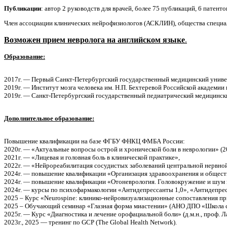
Публикации
: автор 2 руководств для врачей, более 75 публикаций, 6 патенто
Член ассоциации клинических нейрофизиологов (АСКЛИН), общества специа
Возможен прием невролога на английском языке
.
Образование:
2017г. — Первый Санкт-Петербургский государственный медицинский универс
2019г. — Институт мозга человека им. Н.П. Бехтеревой Российской академии
2019г. — Санкт-Петербургский государственный педиатрический медицинск
Дополнительное образование:
Повышение квалификации на базе ФГБУ ФНКЦ ФМБА России:
2020г. — «Актуальные вопросы острой и хронической боли в неврологии» (2
2021г. — «Лицевая и головная боль в клинической практике»,
2022г. — «Нейрореабилитация сосудистых заболеваний центральной нервно
2024г. — повышение квалификации «Организация здравоохранения и общес
2024г. — повышение квалификации «Отоневрология. Головокружение и шум в
2024г. — курсы по психофармакологии «Антидепрессанты 1,0», «Антидепрессан
2025 – Курс «Neurospine: клинико-нейровизуализационные сопоставления пр
2025 – Обучающий семинар «Глазная форма миастении» (АНО ДПО «Школа со
2025г. — Курс «Диагностика и лечение орофациальной боли» (д.м.н., проф. Л
2023г., 2025 — тренинг по GCP (The Global Health Network).