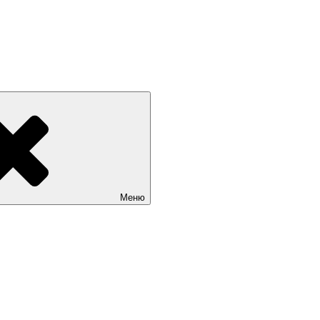
 РОССИИ +7(812) 670-01-11
Меню