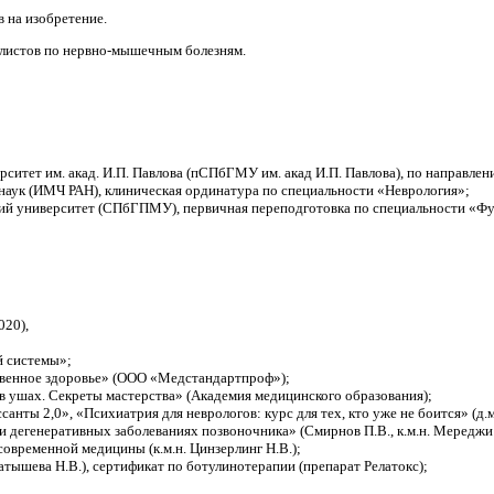
в на изобретение.
листов по нервно-мышечным болезням.
итет им. акад. И.П. Павлова (пСПбГМУ им. акад И.П. Павлова), по направлен
 наук (ИМЧ РАН), клиническая ординатура по специальности «Неврология»;
ий университет (СПбГПМУ), первичная переподготовка по специальности «Фу
020),
й системы»;
твенное здоровье» (ООО «Медстандартпроф»);
 ушах. Секреты мастерства» (Академия медицинского образования);
ты 2,0», «Психиатрия для неврологов: курс для тех, кто уже не боится» (д.м.
и дегенеративных заболеваниях позвоночника» (Смирнов П.В., к.м.н. Мереджи
временной медицины (к.м.н. Цинзерлинг Н.В.);
атышева Н.В.), сертификат по ботулинотерапии (препарат Релатокс);