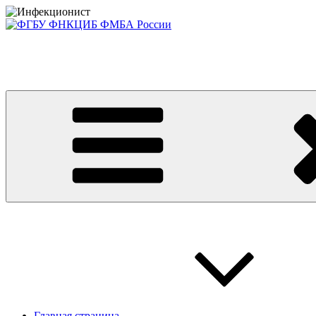
Перейти
к
содержимому
Консультативно-диагностический центр ФГБУ ФНКЦИБ ФМБА
Приглашаем на платные консультации детей и взрослых
Главная страница