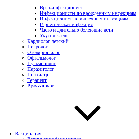
Врач-инфекционист
Инфекционисты по врожденным инфекциям
Инфекционист по кишечным инфекциям
Герпетическая инфекция
Часто и длительно болеющие дети
Укусил клещ
Кардиолог детский
Невролог
Отоларинголог
Офтальмолог
Пульмонолог
Паразитолог
Психиатр
Терапевт
Врач-хирург
Вакцинация