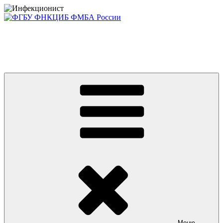
Перейти
к
содержимому
Консультативно-диагностический центр ФГБУ ФНКЦИБ
ФМБА РОССИИ +7(812) 670-01-11
Приглашаем на платные консультации детей и взрослых
Меню