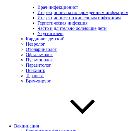
Врач-инфекционист
Инфекционисты по врожденным инфекциям
Инфекционист по кишечным инфекциям
Герпетическая инфекция
Часто и длительно болеющие дети
Укусил клещ
Кардиолог детский
Невролог
Отоларинголог
Офтальмолог
Пульмонолог
Паразитолог
Психиатр
Терапевт
Врач-хирург
Вакцинация