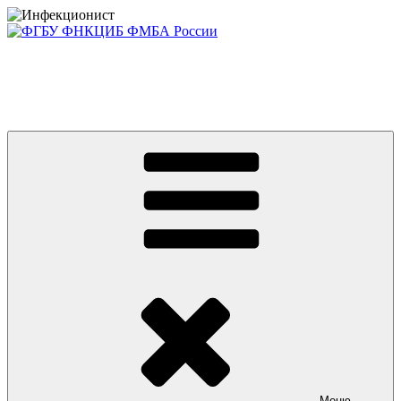
Перейти
к
содержимому
Консультативно-диагностический центр ФГБУ ФНКЦИБ
ФМБА РОССИИ +7(812) 670-01-11
Приглашаем на платные консультации детей и взрослых
Меню