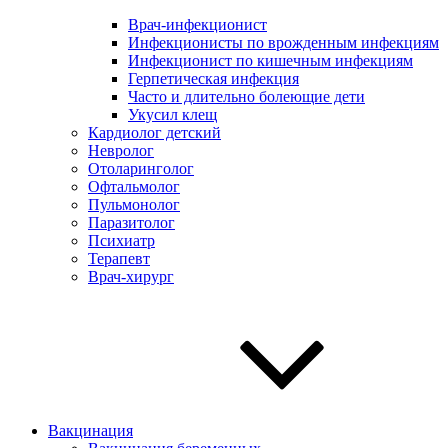
Врач-инфекционист
Инфекционисты по врожденным инфекциям
Инфекционист по кишечным инфекциям
Герпетическая инфекция
Часто и длительно болеющие дети
Укусил клещ
Кардиолог детский
Невролог
Отоларинголог
Офтальмолог
Пульмонолог
Паразитолог
Психиатр
Терапевт
Врач-хирург
Вакцинация