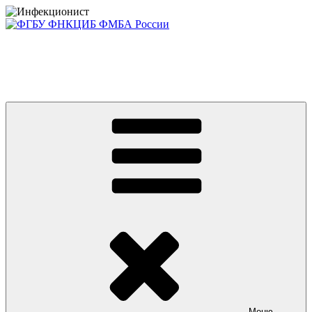
Перейти
к
содержимому
Консультативно-диагностический центр ФГБУ ФНКЦИБ
ФМБА РОССИИ +7(812) 670-01-11
Приглашаем на платные консультации детей и взрослых
Меню