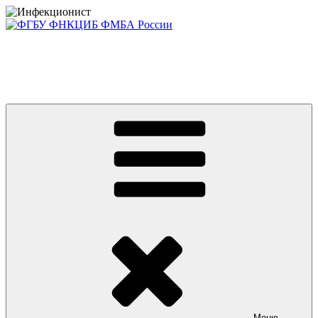
Перейти
к
содержимому
Консультативно-диагностический центр ФГБУ ФНКЦИБ
ФМБА РОССИИ +7(812) 670-01-11
Приглашаем на платные консультации детей и взрослых
Меню