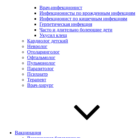
Врач-инфекционист
Инфекционисты по врожденным инфекциям
Инфекционист по кишечным инфекциям
Герпетическая инфекция
Часто и длительно болеющие дети
Укусил клещ
Кардиолог детский
Невролог
Отоларинголог
Офтальмолог
Пульмонолог
Паразитолог
Психиатр
Терапевт
Врач-хирург
Вакцинация