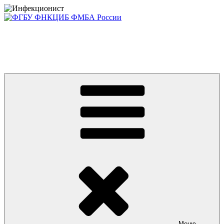
Перейти
к
содержимому
Консультативно-диагностический центр ФГБУ ФНКЦИБ
ФМБА РОССИИ +7(812) 670-01-11
Приглашаем на платные консультации детей и взрослых
Меню