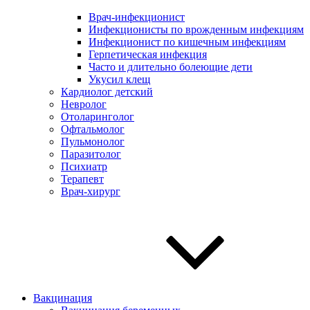
Врач-инфекционист
Инфекционисты по врожденным инфекциям
Инфекционист по кишечным инфекциям
Герпетическая инфекция
Часто и длительно болеющие дети
Укусил клещ
Кардиолог детский
Невролог
Отоларинголог
Офтальмолог
Пульмонолог
Паразитолог
Психиатр
Терапевт
Врач-хирург
Вакцинация