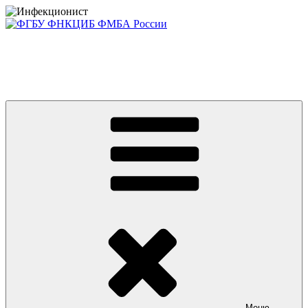
Перейти
к
содержимому
Консультативно-диагностический центр ФГБУ ФНКЦИБ
ФМБА РОССИИ +7(812) 670-01-11
Приглашаем на платные консультации детей и взрослых
Меню