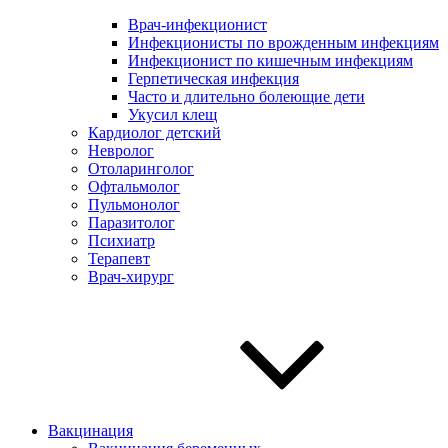
Врач-инфекционист
Инфекционисты по врожденным инфекциям
Инфекционист по кишечным инфекциям
Герпетическая инфекция
Часто и длительно болеющие дети
Укусил клещ
Кардиолог детский
Невролог
Отоларинголог
Офтальмолог
Пульмонолог
Паразитолог
Психиатр
Терапевт
Врач-хирург
Вакцинация