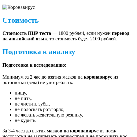
Стоимость
Стоимость
ПЦР теста
— 1800 рублей, если нужен
перевод
на английский язык
, то стоимость будет 2100 рублей.
Подготовка к анализу
Подготовка к исследованию:
Минимум за 2 час до взятия мазков на
коронавирус
из
ротоглотки (зева) не употреблять:
пищу,
не пить,
не чистить зубы,
не полоскать рот/горло,
не жевать жевательную резинку,
не курить.
За 3-4 часа до взятия
мазков на коронавирус
из носа/
носоглотки не закапывать капли/спреи и не промывать нос.