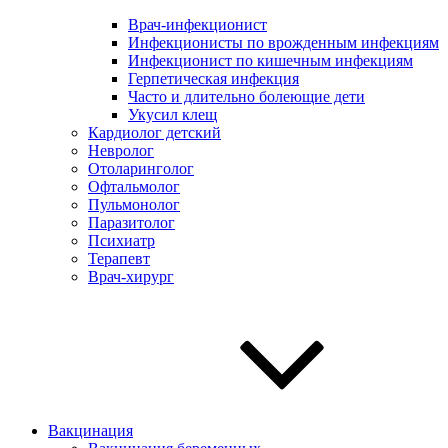
Врач-инфекционист
Инфекционисты по врожденным инфекциям
Инфекционист по кишечным инфекциям
Герпетическая инфекция
Часто и длительно болеющие дети
Укусил клещ
Кардиолог детский
Невролог
Отоларинголог
Офтальмолог
Пульмонолог
Паразитолог
Психиатр
Терапевт
Врач-хирург
Вакцинация