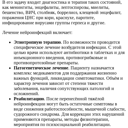
В его задачу входит диагностика и терапия таких состояний,
как менингиты, энцефалиты, лептоспирозы, миелиты,
бешенство, ВИЧ, столбняк, боррелиоз, клещевой энцефалит,
поражения ЦНС при кори, краснухе, паротите,
инфицирование вирусами группы герпеса и другие.
Лечение нейроинфекций включает:
Этиотропную терапию
. По возможности проводится
специфическое лечение возбудителя инфекции. С этой
целью врачи используют антибиотики в таблетках и для
инъекционного введения, противогрибковые и
противопротозойные препараты.
Патогенетическое лечение
. Пациенту назначается
комплекс медикаментов для поддержания жизненно
важных функций, ликвидации симптоматики. Объём и
характер лечения зависит от степени тяжести
заболевания, наличия сопутствующих патологий и
осложнений.
Реабилитацию
. После перенесённой тяжёлой
нейроинфекции могут быть остаточные симптомы в
виде снижения работоспособности, мышечной слабости,
судорожного синдрома. Для коррекции этих нарушений
применяются препараты, методы физиотерапии,
мероприятия по психосоциальной реабилитации.