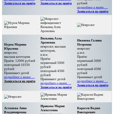
Записаться на приём
Записаться на приём
рублей
подробнее о враче….
Записаться на приём
Вильниц Алла
Иванова Галина
Ароновна
Нурок Марина
Петровна
невролог, высшая
Юрьевна
невролог
категория,
невролог,
д.м.н.
к.м.н.
высшая категория
Приём:
Приём:
Приём: 12000 рублей
первичный 5000
первичный 5000
повторный 10350
рублей
рублей
рублей
повторный 4500
повторный 4500
Принимает детей
рублей
рублей
подробнее о враче….
Принимает детей
Принимает детей
Записаться на приём
подробнее о враче….
подробнее о враче….
Записаться на приём
Записаться на приём
Ирикова Мария
Астапова Анна
Карасев Вадим
Алексеевна
Владимировна
Викторович