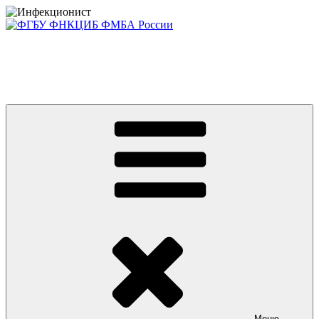
Перейти
к
содержимому
Консультативно-диагностический центр ФГБУ ФНКЦИБ
ФМБА РОССИИ +7(812) 670-01-11
Приглашаем на платные консультации детей и взрослых
Меню