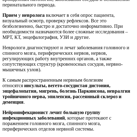
перинатального периода.
Прием
у
невролога
включает в себя опрос пациента,
визуальный осмотр, проверку рефлексов. Все это
безболезненно, быстро и достаточно информативно. При
необходимости назначаются более сложные исследования –
МРТ, КТ, энцефалография, УЗИ и другие.
Неврологи диагностируют и лечат заболевания головного и
спинного мозга, периферических нервов, нервов,
регулирующих работу внутренних органов, а также
сопутствующих структур (кровеносных сосудов, нервно-
мышечных узлов).
К самым распространенным нервным болезням
относятся
инсульты, вегето-сосудистая дистония,
энцефалопатия, мигрень, болезнь Паркинсона, невралгия
тройничного нерва, эпилепсия, рассеянный склероз и
деменция
.
Нейроинфекционист лечит большую группу
инфекционных заболеваний
, которые протекают с
поражением головного мозга, спинного мозга,
периферических отделов нервной системы.