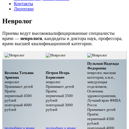
Контакты
Лицензии
Невролог
Приемы ведут высококвалифицированные специалисты
врачи —
неврологи
, кандидаты и доктора наук, профессора,
врачи высшей квалификационной категории.
Пульман Надежда
Федоровна
Козлова Татьяна
Петров Игорь
невролог, высшая
Ариевна
Борисович
категория, к.м.н.,
невролог
невролог
заведующая
Принимает детей
Принимает детей
отделением,
Приём:
Приём:
Отличник
первичный 4500
первичный 3500
здравоохранения,
рублей
рублей
Лучший врач ФМБА
повторный 4000
повторный 3000
Росси
рублей
рублей
Принимает детей
Приём:
первичный 4500
рублей
подробнее о враче….
подробнее о враче….
повторный 4000