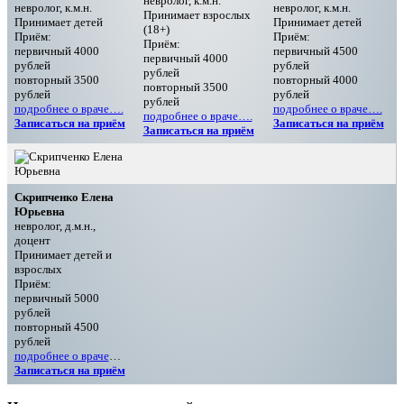
невролог, к.м.н.
невролог, к.м.н.
невролог, к.м.н.
Принимает взрослых
Принимает детей
Принимает детей
(18+)
Приём:
Приём:
Приём:
первичный 4000
первичный 4500
первичный 4000
рублей
рублей
рублей
повторный 3500
повторный 4000
повторный 3500
рублей
рублей
рублей
подробнее о враче….
подробнее о враче….
подробнее о враче….
Записаться на приём
Записаться на приём
Записаться на приём
Скрипченко Елена
Юрьевна
невролог, д.м.н.,
доцент
Принимает детей и
взрослых
Приём:
первичный 5000
рублей
повторный 4500
рублей
подробнее о враче
…
Записаться на приём