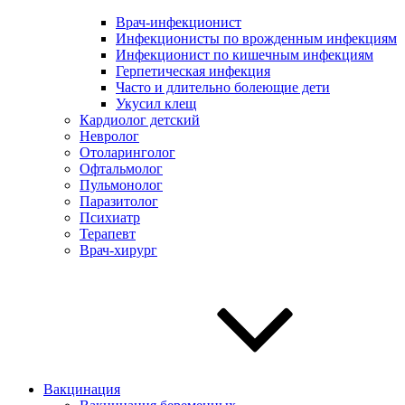
Врач-инфекционист
Инфекционисты по врожденным инфекциям
Инфекционист по кишечным инфекциям
Герпетическая инфекция
Часто и длительно болеющие дети
Укусил клещ
Кардиолог детский
Невролог
Отоларинголог
Офтальмолог
Пульмонолог
Паразитолог
Психиатр
Терапевт
Врач-хирург
Вакцинация