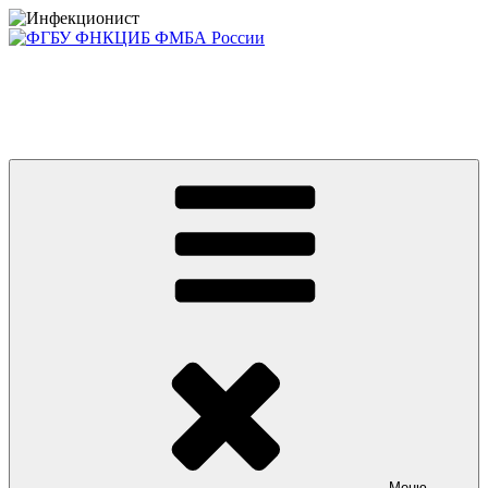
Перейти
к
содержимому
Консультативно-диагностический центр ФГБУ ФНКЦИБ
ФМБА РОССИИ +7(812) 670-01-11
Приглашаем на платные консультации детей и взрослых
Меню