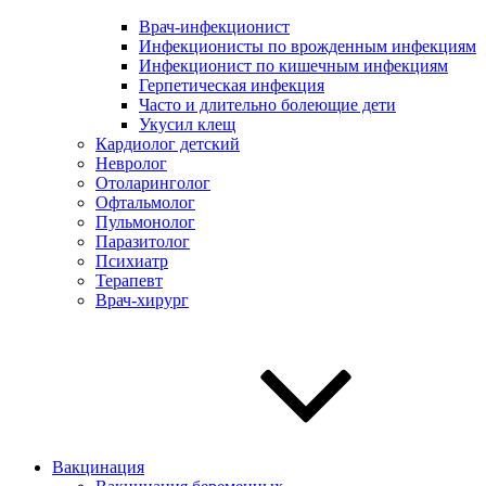
Врач-инфекционист
Инфекционисты по врожденным инфекциям
Инфекционист по кишечным инфекциям
Герпетическая инфекция
Часто и длительно болеющие дети
Укусил клещ
Кардиолог детский
Невролог
Отоларинголог
Офтальмолог
Пульмонолог
Паразитолог
Психиатр
Терапевт
Врач-хирург
Вакцинация