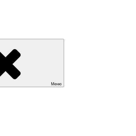
 РОССИИ +7(812) 670-01-11
Меню