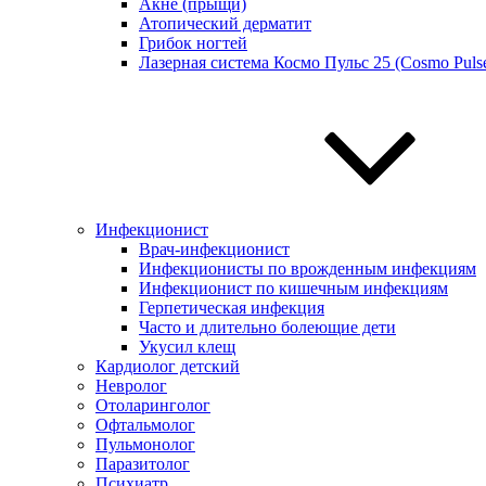
Акне (прыщи)
Атопический дерматит
Грибок ногтей
Лазерная система Космо Пульс 25 (Cosmo Pulse
Инфекционист
Врач-инфекционист
Инфекционисты по врожденным инфекциям
Инфекционист по кишечным инфекциям
Герпетическая инфекция
Часто и длительно болеющие дети
Укусил клещ
Кардиолог детский
Невролог
Отоларинголог
Офтальмолог
Пульмонолог
Паразитолог
Психиатр