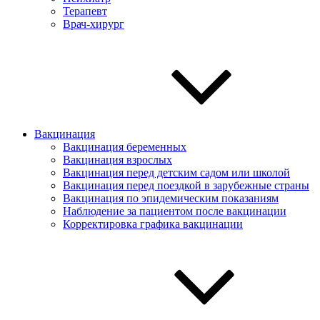
Терапевт
Врач-хирург
Вакцинация
Вакцинация беременных
Вакцинация взрослых
Вакцинация перед детским садом или школой
Вакцинация перед поездкой в зарубежные страны
Вакцинация по эпидемическим показаниям
Наблюдение за пациентом после вакцинации
Корректировка графика вакцинации