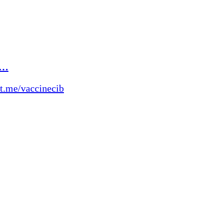
Е…
/t.me/vaccinecib