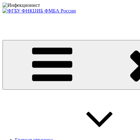
Перейти
к
содержимому
Консультативно-диагностический центр ФГБУ ФНКЦИБ ФМБА
Приглашаем на платные консультации детей и взрослых
Главная страница