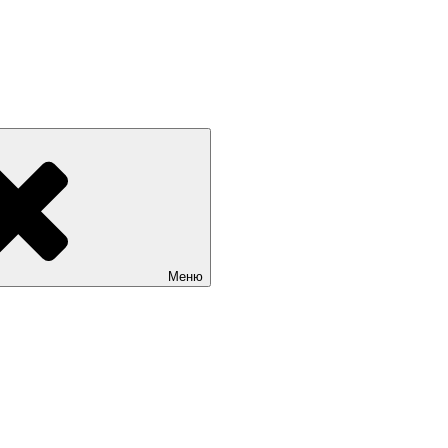
 РОССИИ +7(812) 670-01-11
Меню