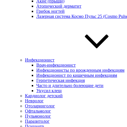
Акне (прыщи)
Атопический дерматит
Грибок ногтей
Лазерная система Космо Пульс 25 (Cosmo Pulse
Инфекционист
Врач-инфекционист
Инфекционисты по врожденным инфекциям
Инфекционист по кишечным инфекциям
Герпетическая инфекция
Часто и длительно болеющие дети
Укусил клещ
Кардиолог детский
Невролог
Отоларинголог
Офтальмолог
Пульмонолог
Паразитолог
Психиатр