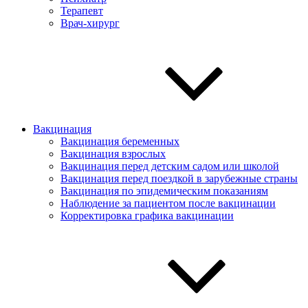
Терапевт
Врач-хирург
Вакцинация
Вакцинация беременных
Вакцинация взрослых
Вакцинация перед детским садом или школой
Вакцинация перед поездкой в зарубежные страны
Вакцинация по эпидемическим показаниям
Наблюдение за пациентом после вакцинации
Корректировка графика вакцинации