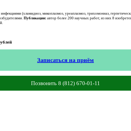
инфекциями (хламидиоз, микоплазмоз, уреаплазмоз, трихомониаз, герпетичес
озбудителями.
Публикации:
автор более 200 научных работ, из них 8 изобрет
й.
рублей
Записаться на приём
Позвонить 8 (812) 670-01-11