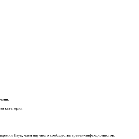
езни
.
я категория.
адемии Наук, член научного сообщества врачей-инфекционистов.