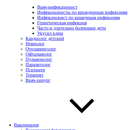
Врач-инфекционист
Инфекционисты по врожденным инфекциям
Инфекционист по кишечным инфекциям
Герпетическая инфекция
Часто и длительно болеющие дети
Укусил клещ
Кардиолог детский
Невролог
Отоларинголог
Офтальмолог
Пульмонолог
Паразитолог
Психиатр
Терапевт
Врач-хирург
Вакцинация