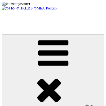
Перейти
к
содержимому
Консультативно-диагностический центр ФГБУ ФНКЦИБ
ФМБА РОССИИ +7(812) 670-01-11
Приглашаем на платные консультации детей и взрослых
Меню