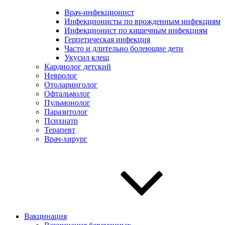
Врач-инфекционист
Инфекционисты по врожденным инфекциям
Инфекционист по кишечным инфекциям
Герпетическая инфекция
Часто и длительно болеющие дети
Укусил клещ
Кардиолог детский
Невролог
Отоларинголог
Офтальмолог
Пульмонолог
Паразитолог
Психиатр
Терапевт
Врач-хирург
Вакцинация