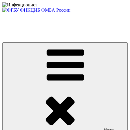
Перейти
к
содержимому
Консультативно-диагностический центр ФГБУ ФНКЦИБ
ФМБА РОССИИ +7(812) 670-01-11
Приглашаем на платные консультации детей и взрослых
Меню