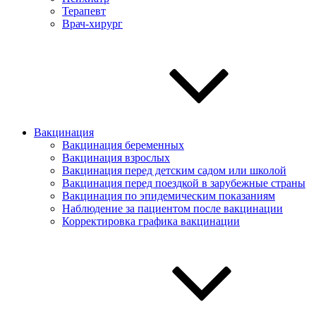
Терапевт
Врач-хирург
Вакцинация
Вакцинация беременных
Вакцинация взрослых
Вакцинация перед детским садом или школой
Вакцинация перед поездкой в зарубежные страны
Вакцинация по эпидемическим показаниям
Наблюдение за пациентом после вакцинации
Корректировка графика вакцинации