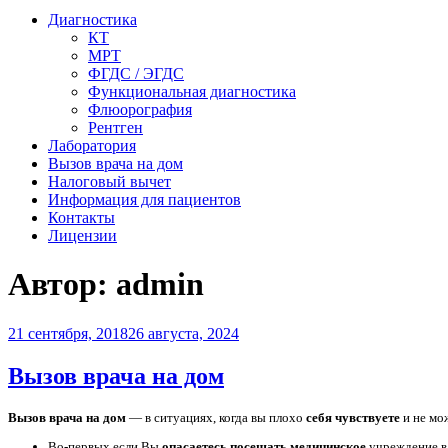
Диагностика
КТ
МРТ
ФГДС / ЭГДС
Функциональная диагностика
Флюорография
Рентген
Лаборатория
Вызов врача на дом
Налоговый вычет
Информация для пациентов
Контакты
Лицензии
Автор:
admin
Опубликовано
21 сентября, 2018
26 августа, 2024
Вызов врача на дом
Вызов врача на дом
— в ситуациях, когда вы плохо
себя чувствуете
и не мо
Во-первых если Вы
опасаетесь посещать медицинское
учреждение 