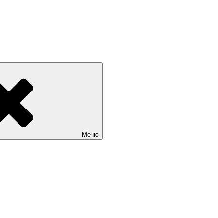
 РОССИИ +7(812) 670-01-11
Меню