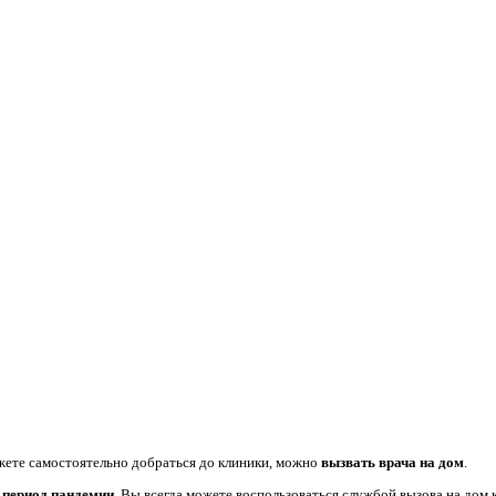
жете самостоятельно добраться до клиники, можно
вызвать врача на дом
.
в
период пандемии
, Вы всегда можете воспользоваться службой вызова на до