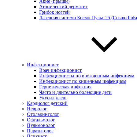
Акне (прыщи)
Атопический дерматит
Грибок ногтей
Лазерная система Космо Пульс 25 (Cosmo Pulse
Инфекционист
Врач-инфекционист
Инфекционисты по врожденным инфекциям
Инфекционист по кишечным инфекциям
Герпетическая инфекция
Часто и длительно болеющие дети
Укусил клещ
Кардиолог детский
Невролог
Отоларинголог
Офтальмолог
Пульмонолог
Паразитолог
Психиатр