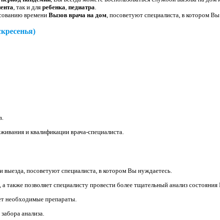
иента
, так и для
ребенка
,
педиатра
.
асованию времени
Вызов врача на дом
, посоветуют специалиста, в котором Вы
скресенья)
в.
оживания и квалификации врача-специалиста.
 выезда, посоветуют специалиста, в котором Вы нуждаетесь.
 а также позволяет специалисту провести более тщательный анализ состояния
ет необходимые препараты.
 забора анализа.