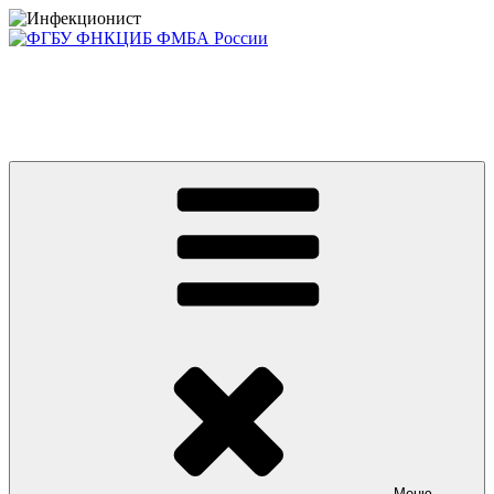
Перейти
к
содержимому
Консультативно-диагностический центр ФГБУ ФНКЦИБ
ФМБА РОССИИ +7(812) 670-01-11
Приглашаем на платные консультации детей и взрослых
Меню