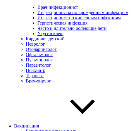
Врач-инфекционист
Инфекционисты по врожденным инфекциям
Инфекционист по кишечным инфекциям
Герпетическая инфекция
Часто и длительно болеющие дети
Укусил клещ
Кардиолог детский
Невролог
Отоларинголог
Офтальмолог
Пульмонолог
Паразитолог
Психиатр
Терапевт
Врач-хирург
Вакцинация