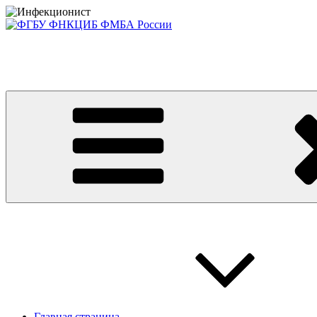
Перейти
к
содержимому
Консультативно-диагностический центр ФГБУ ФНКЦИБ ФМБА
Приглашаем на платные консультации детей и взрослых
Главная страница