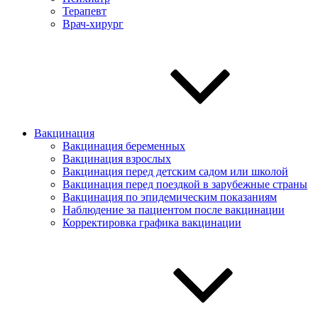
Терапевт
Врач-хирург
Вакцинация
Вакцинация беременных
Вакцинация взрослых
Вакцинация перед детским садом или школой
Вакцинация перед поездкой в зарубежные страны
Вакцинация по эпидемическим показаниям
Наблюдение за пациентом после вакцинации
Корректировка графика вакцинации