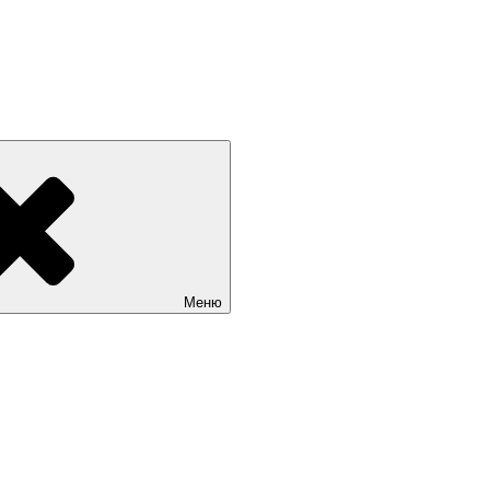
 РОССИИ +7(812) 670-01-11
Меню