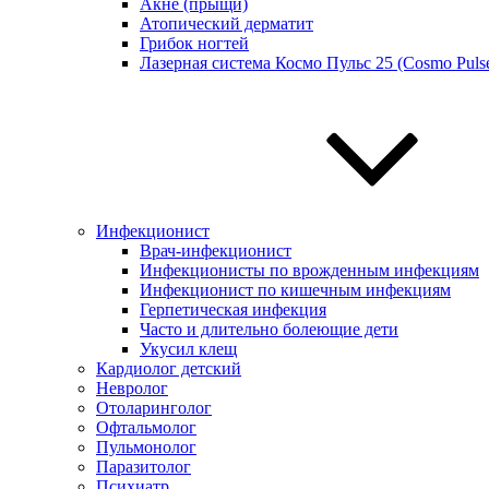
Акне (прыщи)
Атопический дерматит
Грибок ногтей
Лазерная система Космо Пульс 25 (Cosmo Pulse
Инфекционист
Врач-инфекционист
Инфекционисты по врожденным инфекциям
Инфекционист по кишечным инфекциям
Герпетическая инфекция
Часто и длительно болеющие дети
Укусил клещ
Кардиолог детский
Невролог
Отоларинголог
Офтальмолог
Пульмонолог
Паразитолог
Психиатр