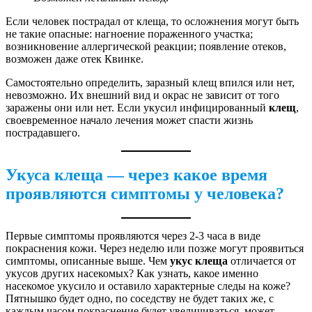
Если человек пострадал от клеща, то осложнения могут быть
не такие опасные: нагноение пораженного участка;
возникновение аллергической реакции; появление отеков,
возможен даже отек Квинке.
Самостоятельно определить, заразный клещ впился или нет,
невозможно. Их внешний вид и окрас не зависит от того
заражены они или нет. Если укусил инфицированный
клещ
,
своевременное начало лечения может спасти жизнь
пострадавшего.
Укуса клеща
—
через какое время
проявляются симптомы у человека?
Первые симптомы проявляются через 2-3 часа в виде
покраснения кожи. Через неделю или позже могут проявиться
симптомы, описанные выше. Чем
укус клеща
отличается от
укусов других насекомых? Как узнать, какое именно
насекомое укусило и оставило характерные следы на коже?
Пятнышко будет одно, по соседству не будет таких же, с
каждым часом покраснение будет увеличиваться, может