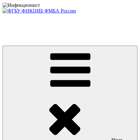
Перейти
к
содержимому
Консультативно-диагностический центр ФГБУ ФНКЦИБ
ФМБА РОССИИ +7(812) 670-01-11
Приглашаем на платные консультации детей и взрослых
Меню