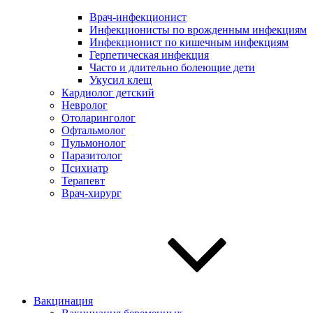
Врач-инфекционист
Инфекционисты по врожденным инфекциям
Инфекционист по кишечным инфекциям
Герпетическая инфекция
Часто и длительно болеющие дети
Укусил клещ
Кардиолог детский
Невролог
Отоларинголог
Офтальмолог
Пульмонолог
Паразитолог
Психиатр
Терапевт
Врач-хирург
Вакцинация