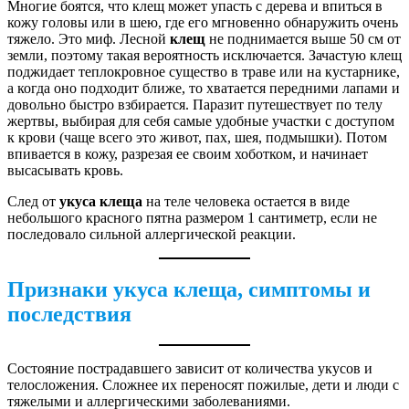
Многие боятся, что клещ может упасть с дерева и впиться в
кожу головы или в шею, где его мгновенно обнаружить очень
тяжело. Это миф. Лесной
клещ
не поднимается выше 50 см от
земли, поэтому такая вероятность исключается. Зачастую клещ
поджидает теплокровное существо в траве или на кустарнике,
а когда оно подходит ближе, то хватается передними лапами и
довольно быстро взбирается. Паразит путешествует по телу
жертвы, выбирая для себя самые удобные участки с доступом
к крови (чаще всего это живот, пах, шея, подмышки). Потом
впивается в кожу, разрезая ее своим хоботком, и начинает
высасывать кровь.
След от
укуса клеща
на теле человека остается в виде
небольшого красного пятна размером 1 сантиметр, если не
последовало сильной аллергической реакции.
Признаки укуса клеща, симптомы и
последствия
Состояние пострадавшего зависит от количества укусов и
телосложения. Сложнее их переносят пожилые, дети и люди с
тяжелыми и аллергическими заболеваниями.